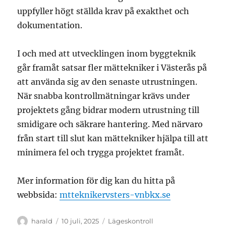
uppfyller högt ställda krav på exakthet och
dokumentation.
I och med att utvecklingen inom byggteknik
går framåt satsar fler mättekniker i Västerås på
att använda sig av den senaste utrustningen.
När snabba kontrollmätningar krävs under
projektets gång bidrar modern utrustning till
smidigare och säkrare hantering. Med närvaro
från start till slut kan mättekniker hjälpa till att
minimera fel och trygga projektet framåt.
Mer information för dig kan du hitta på
webbsida:
mtteknikervsters-vnbkx.se
Författare
Publicerat
Kategorier
harald
10 juli, 2025
Lägeskontroll