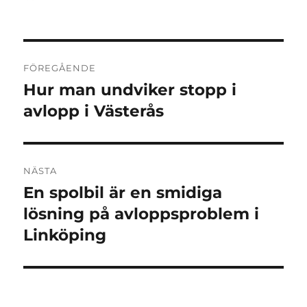
den
Inläggsnavigering
FÖREGÅENDE
Hur man undviker stopp i
Föregående
inlägg:
avlopp i Västerås
NÄSTA
En spolbil är en smidiga
Nästa
inlägg:
lösning på avloppsproblem i
Linköping