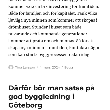
kommer vara en bra investering för framtiden.
Både för familjen och för kapitalet. Tänk vilka
ljuvliga nya minnen som kommer att skapas i
drömhuset. Stunder i huset som både
nuvarande och kommande generationer
kommer att prata om och minnas. Så för att
skapa nya minnen i framtiden, kontakta någon
som kan starta byggprocessen redan idag.
Författare
Publicerat
Kategorier
Tina Larsson
4 mars, 2024
Bygg
den
Därför bör man satsa på
god byggledning i
Göteborg