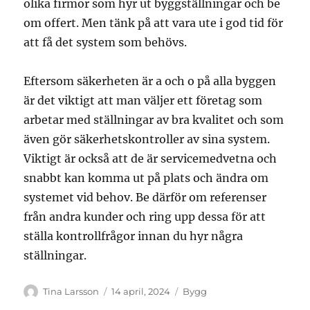
olika firmor som hyr ut byggställningar och be
om offert. Men tänk på att vara ute i god tid för
att få det system som behövs.
Eftersom säkerheten är a och o på alla byggen
är det viktigt att man väljer ett företag som
arbetar med ställningar av bra kvalitet och som
även gör säkerhetskontroller av sina system.
Viktigt är också att de är servicemedvetna och
snabbt kan komma ut på plats och ändra om
systemet vid behov. Be därför om referenser
från andra kunder och ring upp dessa för att
ställa kontrollfrågor innan du hyr några
ställningar.
Författare
Publicerat
Kategorier
Tina Larsson
14 april, 2024
Bygg
den