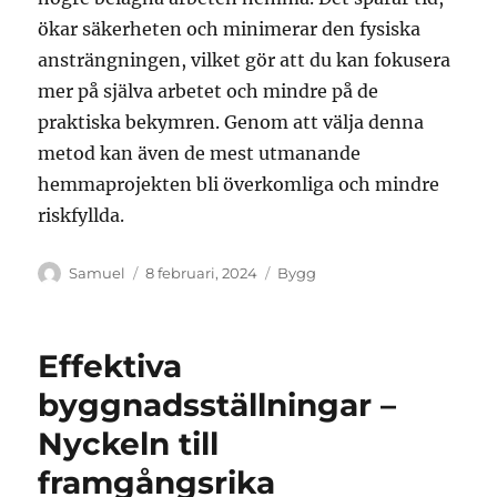
ökar säkerheten och minimerar den fysiska
ansträngningen, vilket gör att du kan fokusera
mer på själva arbetet och mindre på de
praktiska bekymren. Genom att välja denna
metod kan även de mest utmanande
hemmaprojekten bli överkomliga och mindre
riskfyllda.
Författare
Publicerat
Kategorier
Samuel
8 februari, 2024
Bygg
den
Effektiva
byggnadsställningar –
Nyckeln till
framgångsrika