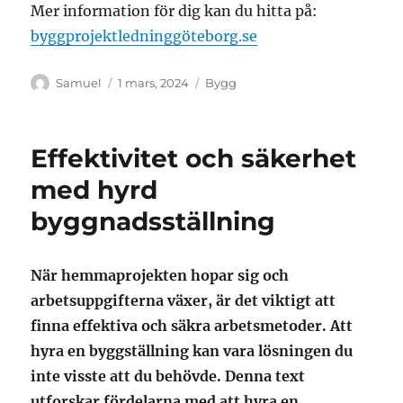
Mer information för dig kan du hitta på:
byggprojektledninggöteborg.se
Författare
Publicerat
Kategorier
Samuel
1 mars, 2024
Bygg
den
Effektivitet och säkerhet
med hyrd
byggnadsställning
När hemmaprojekten hopar sig och
arbetsuppgifterna växer, är det viktigt att
finna effektiva och säkra arbetsmetoder. Att
hyra en byggställning kan vara lösningen du
inte visste att du behövde. Denna text
utforskar fördelarna med att hyra en