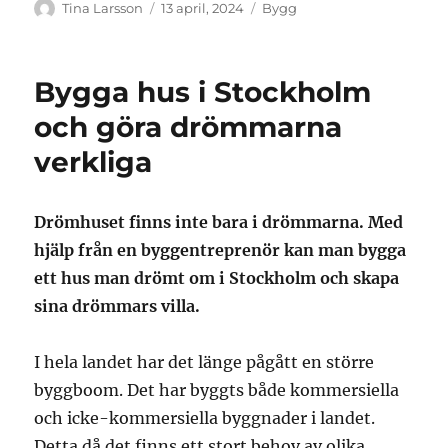
Författare
Publicerat
Kategorier
Tina Larsson
13 april, 2024
Bygg
den
Bygga hus i Stockholm
och göra drömmarna
verkliga
Drömhuset finns inte bara i drömmarna. Med
hjälp från en byggentreprenör kan man bygga
ett hus man drömt om i Stockholm och skapa
sina drömmars villa.
I hela landet har det länge pågått en större
byggboom. Det har byggts både kommersiella
och icke-kommersiella byggnader i landet.
Detta då det finns ett stort behov av olika