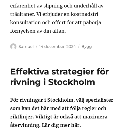
erfarenhet av slipning och underhåll av
träaltaner. Vi erbjuder en kostnadsfri
konsultation och offert för att påbörja
förnyelsen av din altan.
Författare
Publicerat
Kategorier
Samuel
14 december, 2024
Bygg
den
Effektiva strategier för
rivning i Stockholm
För rivningar i Stockholm, välj specialister
som kan det här med att följa regler och
riktlinjer. Viktigt är också att maximera
återvinning. Lär dig mer här.