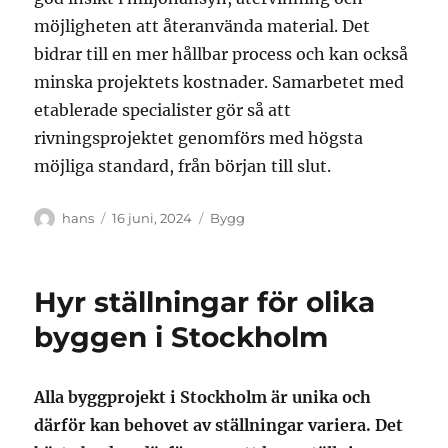
möjligheten att återanvända material. Det
bidrar till en mer hållbar process och kan också
minska projektets kostnader. Samarbetet med
etablerade specialister gör så att
rivningsprojektet genomförs med högsta
möjliga standard, från början till slut.
Författare
Publicerat
Kategorier
hans
16 juni, 2024
Bygg
den
Hyr ställningar för olika
byggen i Stockholm
Alla byggprojekt i Stockholm är unika och
därför kan behovet av ställningar variera. Det