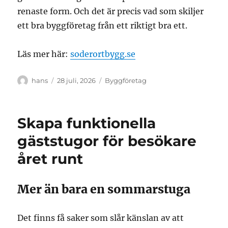
renaste form. Och det är precis vad som skiljer
ett bra byggföretag från ett riktigt bra ett.
Läs mer här:
soderortbygg.se
Författare
Publicerat
Kategorier
hans
28 juli, 2026
Byggföretag
den
Skapa funktionella
gäststugor för besökare
året runt
Mer än bara en sommarstuga
Det finns få saker som slår känslan av att