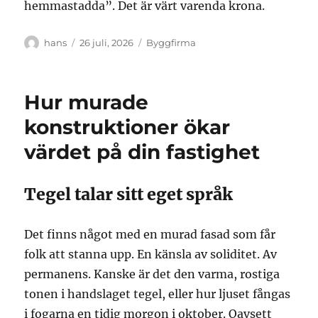
hemmastadda”. Det är värt varenda krona.
Författare
Publicerat
Kategorier
hans
26 juli, 2026
Byggfirma
den
Hur murade
konstruktioner ökar
värdet på din fastighet
Tegel talar sitt eget språk
Det finns något med en murad fasad som får
folk att stanna upp. En känsla av soliditet. Av
permanens. Kanske är det den varma, rostiga
tonen i handslaget tegel, eller hur ljuset fångas
i fogarna en tidig morgon i oktober. Oavsett