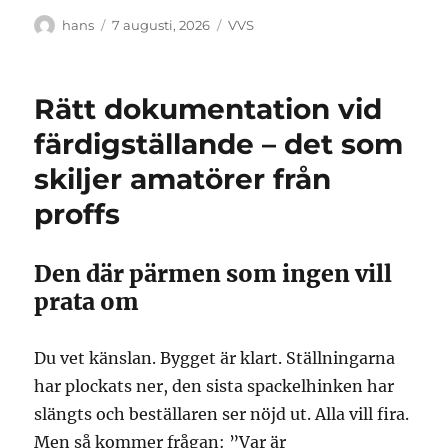
Författare
Publicerat
Kategorier
hans
7 augusti, 2026
VVS
den
Rätt dokumentation vid
färdigställande – det som
skiljer amatörer från
proffs
Den där pärmen som ingen vill
prata om
Du vet känslan. Bygget är klart. Ställningarna
har plockats ner, den sista spackelhinken har
slängts och beställaren ser nöjd ut. Alla vill fira.
Men så kommer frågan: ”Var är