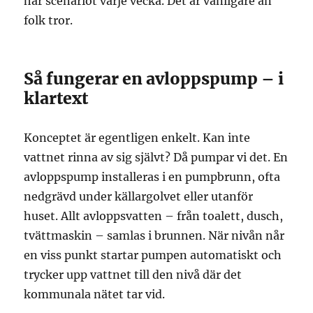
här scenariot varje vecka. Det är vanligare än
folk tror.
Så fungerar en avloppspump – i
klartext
Konceptet är egentligen enkelt. Kan inte
vattnet rinna av sig självt? Då pumpar vi det. En
avloppspump installeras i en pumpbrunn, ofta
nedgrävd under källargolvet eller utanför
huset. Allt avloppsvatten – från toalett, dusch,
tvättmaskin – samlas i brunnen. När nivån når
en viss punkt startar pumpen automatiskt och
trycker upp vattnet till den nivå där det
kommunala nätet tar vid.