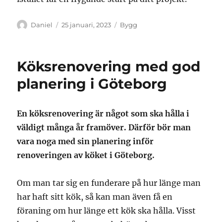
Författare
Publicerat
Kategorier
Daniel
25 januari, 2023
Bygg
den
Köksrenovering med god
planering i Göteborg
En köksrenovering är något som ska hålla i
väldigt många år framöver. Därför bör man
vara noga med sin planering inför
renoveringen av köket i Göteborg.
Om man tar sig en funderare på hur länge man
har haft sitt kök, så kan man även få en
föraning om hur länge ett kök ska hålla. Visst