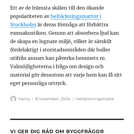
Ett av de främsta skälen till den ökande
populariteten av
heltäckningsmattor i
Stockholm
är deras förmåga att förbättra
rumsakustiken. Genom att absorbera ljud kan
de skapa en lugnare miljö, vilket är särskilt
fördelaktigt i storstadsområden där buller
utifrån annars kan påverka hemmets ro.
Valmöjligheterna i fråga om design och
material gör dessutom att varje hem kan få sitt
eget personliga uttryck.
Författare
Publicerat
Kategorier
henry
8 november, 2024
Heltäckningsmatta
den
VI GER DIG RÅD OM BYGGFRÅGOR