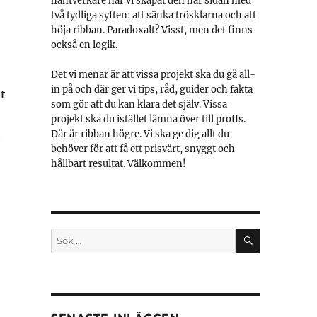
hantverkare har vi skapat den här sidan med
två tydliga syften: att sänka trösklarna och att
höja ribban. Paradoxalt? Visst, men det finns
också en logik.
Det vi menar är att vissa projekt ska du gå all-
in på och där ger vi tips, råd, guider och fakta
t
som gör att du kan klara det själv. Vissa
projekt ska du istället lämna över till proffs.
t
Där är ribban högre. Vi ska ge dig allt du
behöver för att få ett prisvärt, snyggt och
hållbart resultat. Välkommen!
SÖK
Sök
efter: