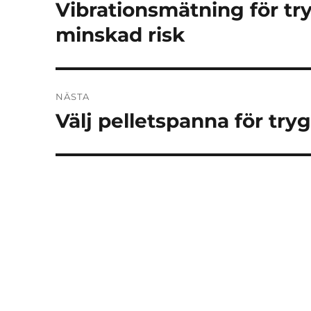
Vibrationsmätning för t
Föregående
inlägg:
minskad risk
NÄSTA
Välj pelletspanna för tr
Nästa
inlägg: