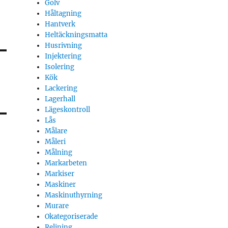
Golv
Håltagning
Hantverk
Heltäckningsmatta
Husrivning
Injektering
Isolering
Kök
Lackering
Lagerhall
Lägeskontroll
Lås
Målare
Måleri
Målning
Markarbeten
Markiser
Maskiner
Maskinuthyrning
Murare
Okategoriserade
Relining