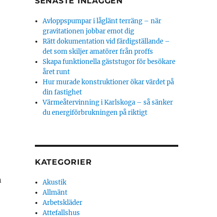
SENASTE INLÄGGEN
Avloppspumpar i låglänt terräng – när
gravitationen jobbar emot dig
Rätt dokumentation vid färdigställande –
det som skiljer amatörer från proffs
Skapa funktionella gäststugor för besökare
året runt
Hur murade konstruktioner ökar värdet på
din fastighet
Värmeåtervinning i Karlskoga – så sänker
du energiförbrukningen på riktigt
KATEGORIER
n
Akustik
Allmänt
Arbetskläder
Attefallshus