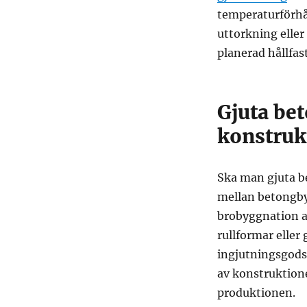
temperaturförhå
uttorkning eller
planerad hållfas
Gjuta be
konstruk
Ska man gjuta b
mellan betongby
brobyggnation a
rullformar eller
ingjutningsgods 
av konstruktione
produktionen.