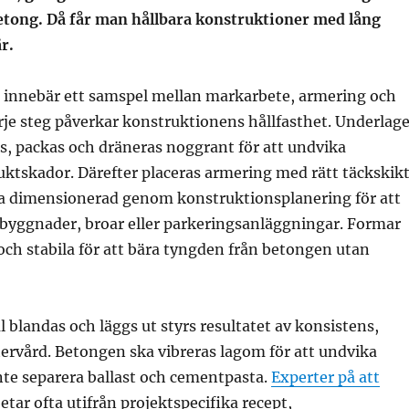
etong. Då får man hållbara konstruktioner med lång
r.
g innebär ett samspel mellan markarbete, armering och
je steg påverkar konstruktionens hållfasthet. Underlage
s, packas och dräneras noggrant för att undvika
uktskador. Därefter placeras armering med rätt täckskik
ta dimensionerad genom konstruktionsplanering för att
n byggnader, broar eller parkeringsanläggningar. Formar
och stabila för att bära tyngden från betongen utan
 blandas och läggs ut styrs resultatet av konsistens,
tervård. Betongen ska vibreras lagom för att undvika
nte separera ballast och cementpasta.
Experter på att
etar ofta utifrån projektspecifika recept,