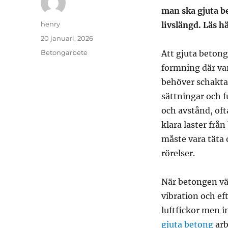
man ska gjuta b
Författare
henry
livslängd. Läs hä
Publicerat
20 januari, 2026
den
Kategorier
Betongarbete
Att gjuta beton
formning där var
behöver schakta
sättningar och f
och avstånd, of
klara laster frå
måste vara täta 
rörelser.
När betongen väl
vibration och ef
luftfickor men i
gjuta betong
arb