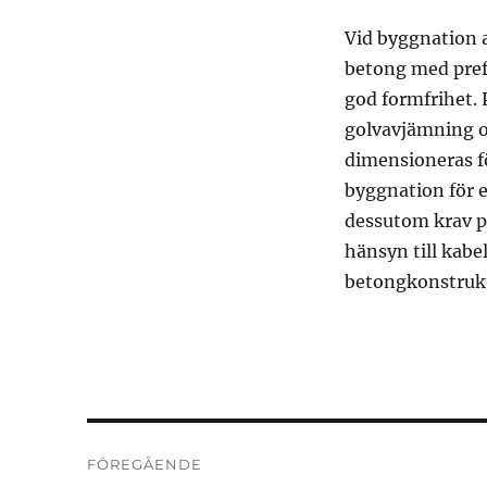
Vid byggnation 
betong med pref
god formfrihet. 
golvavjämning oc
dimensioneras fö
byggnation för 
dessutom krav p
hänsyn till kabe
betongkonstruk
Inläggsnavigering
FÖREGÅENDE