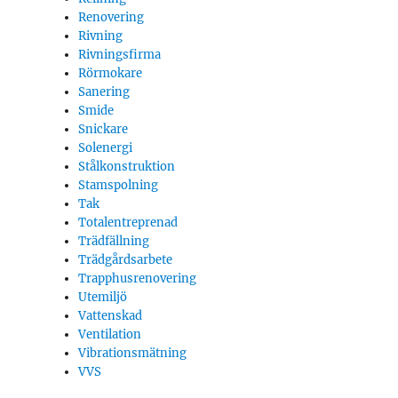
Renovering
Rivning
Rivningsfirma
Rörmokare
Sanering
Smide
Snickare
Solenergi
Stålkonstruktion
Stamspolning
Tak
Totalentreprenad
Trädfällning
Trädgårdsarbete
Trapphusrenovering
Utemiljö
Vattenskad
Ventilation
Vibrationsmätning
VVS