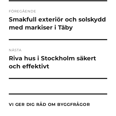
Inläggsnavigering
FÖREGÅENDE
Smakfull exteriör och solskydd
Föregående
inlägg:
med markiser i Täby
NÄSTA
Riva hus i Stockholm säkert
Nästa
inlägg:
och effektivt
VI GER DIG RÅD OM BYGGFRÅGOR