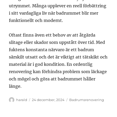
utrymmet. Många upplever en reell förbättring
i sitt vardagliga liv när badrummet blir mer
funktionellt och modernt.
Oftast finns även ett behov av att åtgärda
slitage eller skador som uppstått över tid. Med
fuktens konstanta närvaro är ett badrum
särskilt utsatt och det är viktigt att tätskikt och
material är i god kondition. En ordentlig
renovering kan förhindra problem som läckage
och mögel och göra att badrummet håller
länge.
Författare
Publicerat
Kategorier
harald
24 december, 2024
Badrumsrenovering
den